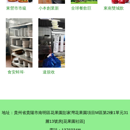
東營市市級
小本創業新
全球餐飲巨
東南雙城飲
機關餐飲管
選擇 Q8豆
頭陷風波，
品創業指南
理服務中心
撈小火鍋加
社交網絡掀
泉州加盟成
硬核舉措發
盟，優勢顯
起輿論海嘯
本分析與廈
力，堅決制
著風險可控
門茶巢品牌
止餐飲浪費
可靠性探究
食安蚌埠·
違規收
每周查餐飲
取“疫情小
| 蚌埠市市
哥辛苦費”
場監督管理
上海一餐飲
局持續發
管理公司構
地址：貴州省貴陽市南明區花果園彭家灣花果園項目M區第2棟1單元31
力，帶你直
成價格欺詐
層13號房[花果園社區]
擊餐飲后廚
被查