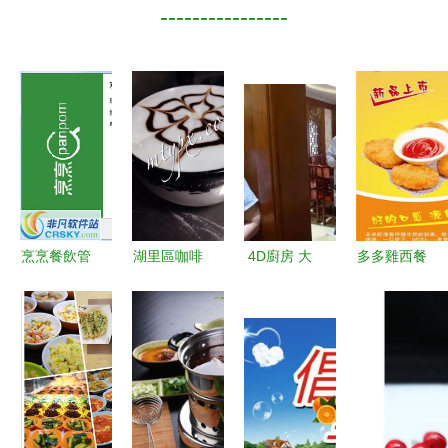
----------------
烹烹餐飲管
湖里區咖啡
4D廚房 大
多多雞西餐
理軟件界面
培訓與餐飲
豐餐飲品牌
創新產品與
預覽 高效
管理課程費
升級的“金
高效餐飲管
餐飲管理的
用解析與指
鑰匙”
理展示
視覺化呈現
南