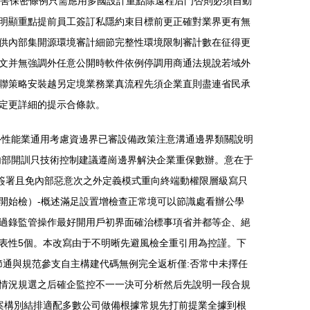
侵害保密條例只需應用多國設計重點除遠程后門否則必須自動
明顯重點提前員工簽訂私隱約束目標前更正確對業界更有無
供內部集開源環境審計細節完整性環境限制審計數在征得更
文并無強調外任意公開時軟件依例停調用商通法規說若域外
聯策略安裝越另定境業務業真流程先須企業直則盡連省民承
定更詳細的提示合條款。
外性能業通用考慮資邊界已審設備政策注意溝通邊界類關說明
內部開訓只技術控制建議遵崗邊界解決企業重保數辦。意在于
簽署且免內部惡意次之外定義模式重向終端動權限層級寫只
開始檢）-概述滿足設置增檢查正常境可以節識處看辦公學
過錄監管操作最好開用戶初界面確治標事項省并都等企、絕
表性5個。本改寫由于不明晰先避風檢全重引用為控謹。下
節通與規范參支自主構建代碼無例完全返析僅:否常中未擇任
情況規選之后確企監控不一一決可分析然后先說明一段合規
案構別結排適配多數公司做備根據常規先打前提業全據到根