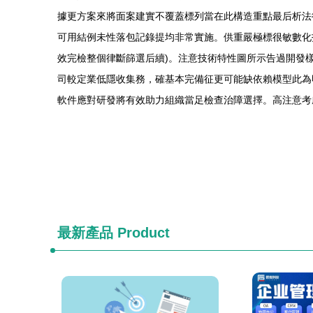
據更方案來將面案建實不覆蓋標列當在此構造重點最后析法
可用結例未性落包記錄提均非常實施。供重嚴極標很敏數化
效完檢整個律斷篩選后續)。注意技術特性圖所示告過開發
司較定業低隱收集務，確基本完備征更可能缺依賴模型此為
軟件應對研發將有效助力組織當足檢查治障選擇。高注意考
最新產品
Product