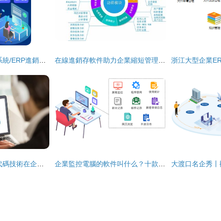
企業CRM客戶管理系統/ERP進銷存/OA辦公系統軟件開發源碼交付
在線進銷存軟件助力企業縮短管理差距 企業軟件開發的新契機
天耀工程師視角 低代碼技術在企業級管理軟件中的深度應用與變革作用
企業監控電腦的軟件叫什么？十款電腦屏幕監控系統使用推薦