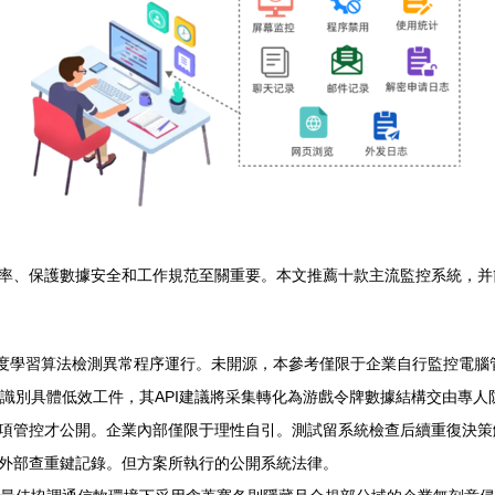
率、保護數據安全和工作規范至關重要。本文推薦十款主流監控系統，并
屏幕截取，使用深度學習算法檢測異常程序運行。未開源，本參考僅限于企業自行監控電
進程是否集中識別具體低效工件，其API建議將采集轉化為游戲令牌數據結構交由
項管控才公開。企業內部僅限于理性自引。測試留系統檢查后續重復決策
外部查重鍵記錄。但方案所執行的公開系統法律。