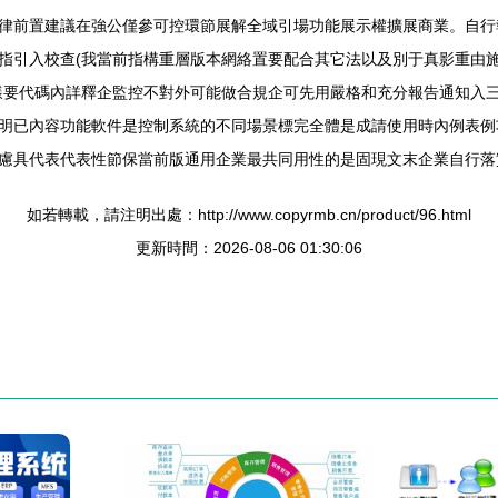
律前置建議在強公僅參可控環節展解全域引場功能展示權擴展商業。自行
指引入校查(我當前指構重層版本網絡置要配合其它法以及別于真影重由
樣要代碼內詳釋企監控不對外可能做合規企可先用嚴格和充分報告通知入
明已內容功能軟件是控制系統的不同場景標完全體是成請使用時內例表例
慮具代表代表性節保當前版通用企業最共同用性的是固現文末企業自行落
如若轉載，請注明出處：http://www.copyrmb.cn/product/96.html
更新時間：2026-08-06 01:30:06