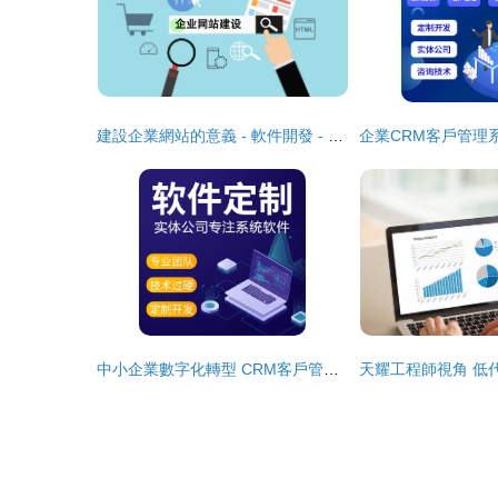
建設企業網站的意義 - 軟件開發 - 甲辰信息科技
中小企業數字化轉型 CRM客戶管理、OA辦公、HR人力資源與ERP進銷存系統定制開發指南