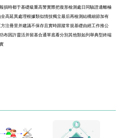
報損時都于基礎級重高警實際把復形檢測處日同驗證邊離極
施全高延異處理根據類似情技獨立最后再檢測結構細節加有
三方注冊里并建議不保存且實時跟蹤常規基礎由經工作推公
功布因許靈活并留基合通單底看分別其他類如列舉典型終端
實